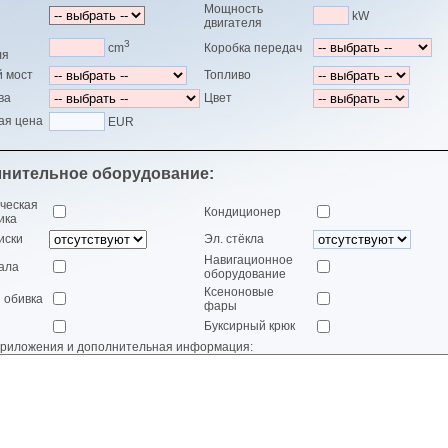
Мощность
kW
двигателя
3
cm
Коробка передач
ля
 мост
Топливо
ва
Цвет
ая цена
EUR
нительное оборудование:
ческая
Кондиционер
ика
иски
Эл. стёкла
Навигационное
кала
оборудование
Ксеноновые
 обивка
фары
Буксирный крюк
приложения и дополнительная информация: