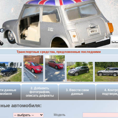
Забы
Транспортные средства, предложенные последними
2. Добавить
сти данные
3. Ввести свои
4. Контр
фотографии,
омобиля
данные
подтверж
описать дефекты
нные автомобиля:
Модель