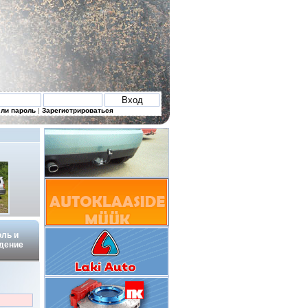
ли пароль
|
Зарегистрироваться
оль и
дение