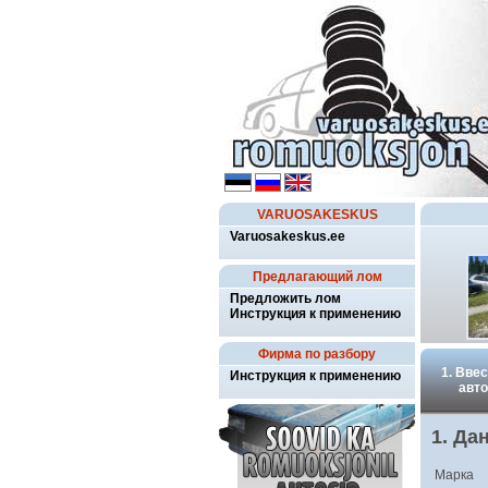
VARUOSAKESKUS
Varuosakeskus.ee
Предлагающий лом
Предложить лом
Инструкция к применению
Фирма по разбору
1. Вве
Инструкция к применению
авт
1. Да
Марка